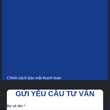
Chính sách bảo mật thanh toán
GỬI YÊU CẦU TƯ VẤN
Họ và tên *