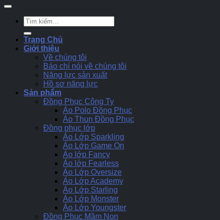
Tìm
kiếm:
Trang Chủ
Giới thiệu
Về chúng tôi
Báo chí nói về chúng tôi
Năng lực sản xuất
Hồ sơ năng lực
Sản phẩm
Đồng Phục Công Ty
Áo Polo Đồng Phục
Áo Thun Đồng Phục
Đồng phục lớp
Áo Lớp Sparkling
Áo Lớp Game On
Áo lớp Fancy
Áo lớp Fearless
Áo Lớp Oversize
Áo Lớp Academy
Áo Lớp Starling
Áo Lớp Monster
Áo Lớp Youngster
Đồng Phục Mầm Non