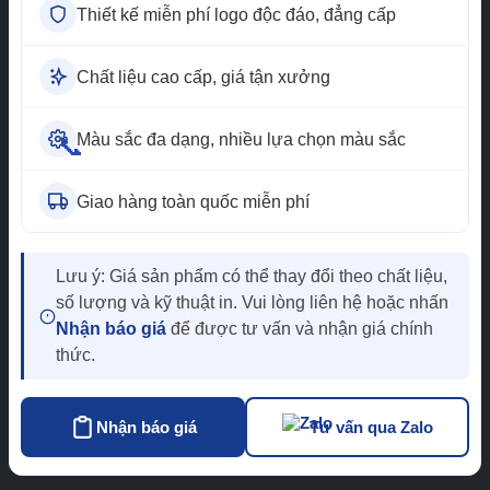
Thiết kế miễn phí logo độc đáo, đẳng cấp
Đồng phục công sở
Áo sơ mi đồng
phục
Chất liệu cao cấp, giá tận xưởng
Tư vấn miễn phí
Màu sắc đa dạng, nhiều lựa chọn màu sắc
📞
0965.013.894
Nhận báo giá
Giao hàng toàn quốc miễn phí
Lưu ý: Giá sản phẩm có thể thay đổi theo chất liệu,
số lượng và kỹ thuật in. Vui lòng liên hệ hoặc nhấn
Nhận báo giá
để được tư vấn và nhận giá chính
thức.
Nhận báo giá
Tư vấn qua Zalo