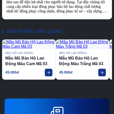
làm sao để tiện lợi nhất cho người sử dụng. Tại đây chúng tôi
cung cấp nhiều loại đồng phục bảo hộ lao động chất lượng
nhất từ: đồng phục công nhân, đồng phục kĩ sư – xây dựng….
SẢN PHẨM LIÊN QUAN
BẢO HỘ LAO ĐỘNG
BẢO HỘ LAO ĐỘNG
Mẫu Mũ Bảo Hộ Lao
Mẫu Mũ Bảo Hộ Lao
Động Màu Cam Mã 03
Động Màu Trắng Mã 03
45.000đ
45.000đ