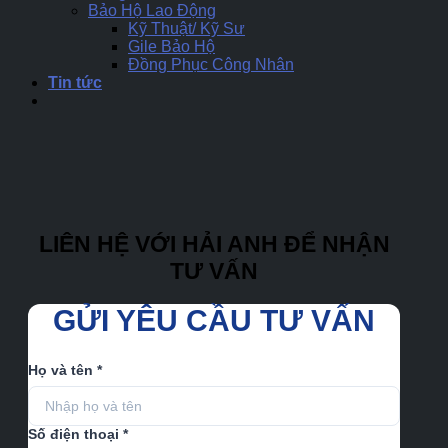
Bảo Hộ Lao Động
Kỹ Thuật/ Kỹ Sư
Gile Bảo Hộ
Đồng Phục Công Nhân
Tin tức
LIÊN HỆ VỚI HẢI ANH ĐỂ NHẬN
TƯ VẤN
GỬI YÊU CẦU TƯ VẤN
Họ và tên *
Số điện thoại *