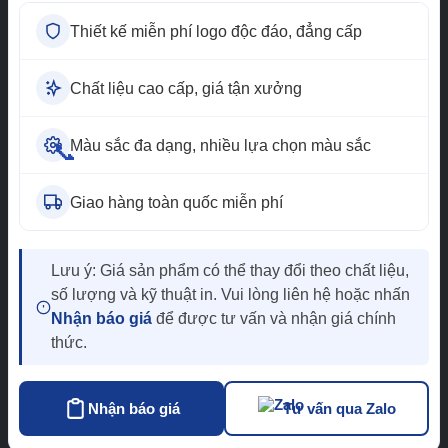
non
Thiết kế miễn phí logo độc đáo, đẳng cấp
Đồng phục công sở
Áo sơ mi đồng
phục
Chất liệu cao cấp, giá tận xưởng
Tư vấn miễn phí
Màu sắc đa dạng, nhiều lựa chọn màu sắc
📞
0965.013.894
Nhận báo giá
Giao hàng toàn quốc miễn phí
Lưu ý: Giá sản phẩm có thể thay đổi theo chất liệu,
số lượng và kỹ thuật in. Vui lòng liên hệ hoặc nhấn
Nhận báo giá
để được tư vấn và nhận giá chính
thức.
Nhận báo giá
Tư vấn qua Zalo