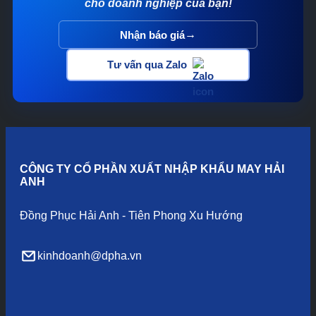
cho doanh nghiệp của bạn!
→
Nhận báo giá
Tư vấn qua Zalo
CÔNG TY CỔ PHẦN XUẤT NHẬP KHẨU MAY HẢI
ANH
Đồng Phục Hải Anh - Tiên Phong Xu Hướng
kinhdoanh@dpha.vn