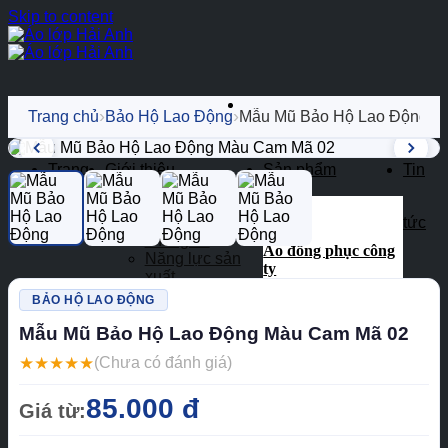
Skip to content
›
›
Trang chủ
Bảo Hộ Lao Động
Mẫu Mũ Bảo Hộ Lao Động Mà
Trang
Giới thiệu
Sản phẩm
Tin
Về chúng tôi
Chủ
Báo chí nói về
tức
chúng tôi
Áo đồng phục công
Năng lực sản
ty
xuất
Hồ sơ năng lực
Áo polo đồng phục
BẢO HỘ LAO ĐỘNG
Mẫu Mũ Bảo Hộ Lao Động Màu Cam Mã 02
Áo thun đồng phục
★
★
★
★
★
(Chưa có đánh giá)
Đồng phục khác
Đồng phục lớp
85.000 đ
Giá từ:
Bảo hộ lao động
Đồng phục mầm