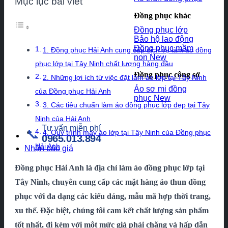
Mục lục bài viết
Đồng phục khác
Đồng phục lớp
Bảo hộ lao động
Đồng phục mầm
1. Đồng phục Hải Anh cung cấp dịch vụ làm áo đồng
non
phục lớp tại Tây Ninh chất lượng hàng đầu
Đồng phục công sở
2. Những lợi ích từ việc đặt làm áo lớp tại Tây Ninh
Áo sơ mi đồng
của Đồng phục Hải Anh
phục
3. Các tiêu chuẩn làm áo đồng phục lớp đẹp tại Tây
Ninh của Hải Anh
Tư vấn miễn phí
📞
4. Quy trình may áo lớp tại Tây Ninh của Đồng phục
0965.013.894
Hải Anh
Nhận báo giá
Đồng phục Hải Anh là địa chỉ làm áo đồng phục lớp tại
Tây Ninh, chuyên cung cấp các mặt hàng áo thun đồng
phục với đa dạng các kiểu dáng, mẫu mã hợp thời trang,
xu thế. Đặc biệt, chúng tôi cam kết chất lượng sản phẩm
tốt nhất, đi kèm với một mức giá phải chăng và hấp dẫn