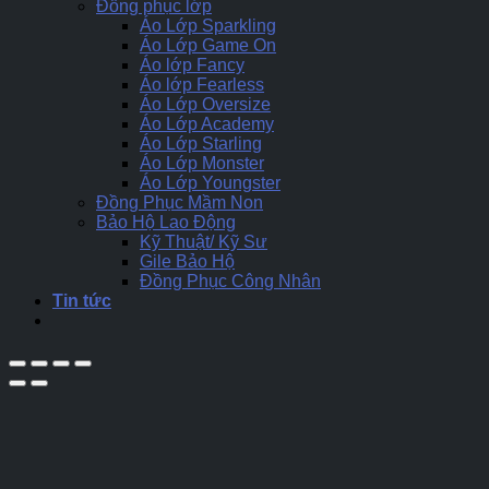
Đồng phục lớp
Áo Lớp Sparkling
Áo Lớp Game On
Áo lớp Fancy
Áo lớp Fearless
Áo Lớp Oversize
Áo Lớp Academy
Áo Lớp Starling
Áo Lớp Monster
Áo Lớp Youngster
Đồng Phục Mầm Non
Bảo Hộ Lao Động
Kỹ Thuật/ Kỹ Sư
Gile Bảo Hộ
Đồng Phục Công Nhân
Tin tức