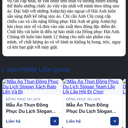
vụ cao cấp nhất, tư vấn nhiệt tình nhất và đương nhiên không
thể thiếu những chiếc áo vừa vặn nhất với mình theo từng size
áo. Đặc biệt với những Anh(chị) nào ngoại cỡ Hải Anh luôn
sẵn sàng thiết kế riêng size áo. Chỉ cần Anh Chị cung cấp
chiều cao và cân nặng Đồng phục Hải Anh sẽ giúp Anh(chị)
lựa chọn size số và đưa vào sản xuất theo đúng đặc điểm đó.
Chất liệu vải luôn là điều tự hào nhất của Đồng phục Hải Anh.
Chúng tôi luôn bảo hành 12 tháng cho mỗi sản phẩm của
mình, về chất lượng áo và về hình in không bị bong, tróc, ngay
cả khi bạn giặt với máy giặt.
SẢN PHẨM LIÊN QUAN
ĐỒNG PHỤC DU LỊCH
ĐỒNG PHỤC DU LỊCH
Mẫu Áo Thun Đồng
Mẫu Áo Thun Đồng
Phục Du Lịch Slogan
Phục Du Lịch Slogan
Xách Balo Lên Và Đi
Team Lầy Lội Lập Hội Đi
Liên hệ
Liên hệ
Chơi