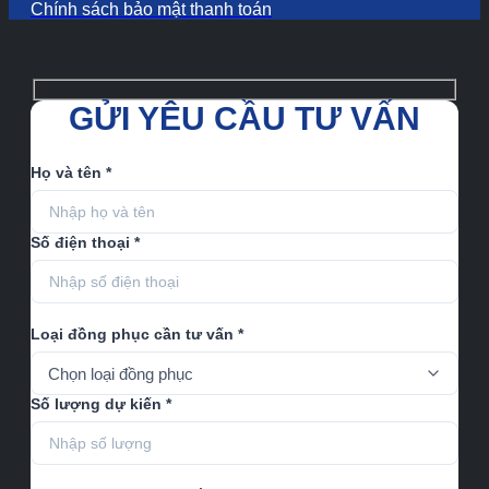
Chính sách bảo mật thanh toán
GỬI YÊU CẦU TƯ VẤN
Họ và tên *
Số điện thoại *
Loại đồng phục cần tư vấn *
Số lượng dự kiến *