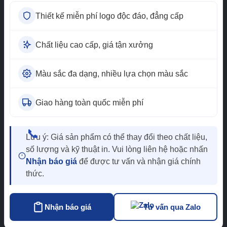
Đồng phục khác
Thiết kế miễn phí logo độc đáo, đẳng cấp
Đồng phục lớp
Bảo hộ lao động
Chất liệu cao cấp, giá tận xưởng
Đồng phục mầm
non
Màu sắc đa dạng, nhiều lựa chọn màu sắc
Đồng phục công sở
Áo sơ mi đồng
phục
Giao hàng toàn quốc miễn phí
Tư vấn miễn phí
📞
0965.013.894
Lưu ý: Giá sản phẩm có thể thay đổi theo chất liệu,
Nhận báo giá
số lượng và kỹ thuật in. Vui lòng liên hệ hoặc nhấn
Nhận báo giá
để được tư vấn và nhận giá chính
thức.
Nhận báo giá
Tư vấn qua Zalo