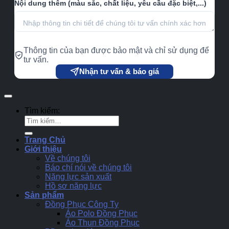
Nội dung thêm (màu sắc, chất liệu, yêu cầu đặc biệt,...)
Thông tin của bạn được bảo mật và chỉ sử dụng để
tư vấn.
Nhận tư vấn & báo giá
Tìm kiếm:
Trang Chủ
Giới thiệu
Về chúng tôi
Báo chí nói về chúng tôi
Năng lực sản xuất
Hồ sơ năng lực
Sản phẩm
Đồng Phục Công Ty
Áo Polo Đồng Phục
Áo Thun Đồng Phục