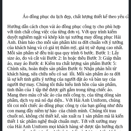
Áo đồng phục du lịch đẹp, chất lượng thiết kế theo yêu cầ
Hướng dẫn cách chọn vải áo đồng phục công ty cho phù hợp
với tính chất công việc của từng đơn vị. Với quy trình kiểm
duyệt nghiêm ngặt và khép kín tại xưởng may đồng phục Hải
Anh. Đảm bảo cho mỗi sản phẩm khi ra đời chuẩn với ý tưởng
của khách hàng và có giá trị thẩm mỹ, giá trị sử dụng cao nhất.
Mỗi sản phẩm sẽ đều trải qua quy trình 6 bước. Bước 1: Lấy
size áo, đo và cắt vải Bước 2: In hoặc thêu Bước 3: Giáp thân
áo, may áo Bước 4: Kiểm tra chất lượng sản phẩm Bước 5:
Chỉnh sửa, hoàn thiện sản phẩm Bước 6: Nhận phản hồi từ
khách hàng, sửa chữa nếu có sai lỗi. Mỗi sản phẩm áo ra đời
là sự kết tinh giữa ý tưởng của người đặt áo và bàn tay của
người thợ may. Chúng tôi thấu hiểu linh hồn của sản phẩm,
tinh thần của 1 tập thể được gửi gắm trong từng chiếc áo.
Mang theo màu cờ sắc áo của mỗi công ty, của từng dòng sản
phẩm, dịch vụ mà nó đại diện.. Với Hải Anh Uniform, chúng
tôi coi mỗi chiếc áo đồng phục công ty của bạn giống như đứa
con mang đầy niềm tự hào của chính mình. Chúng tôi trau
chuốt nó, không chỉ thiết kế, sản xuất ra 1 sản phẩm mà là kiến
thiết 1 tác phẩm nghệ thuật chuẩn mực. Tới với xưởng may
của Hải Anh Uniform mọi khách hàng sẽ được tận hưởng dịch