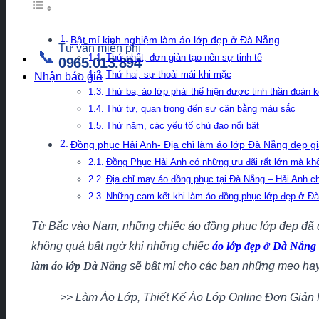
Bật mí kinh nghiệm làm áo lớp đẹp ở Đà Nẵng
Tư vấn miễn phí
📞
Thứ nhất, đơn giản tạo nên sự tinh tế
0965.013.894
Thứ hai, sự thoải mái khi mặc
Nhận báo giá
Thứ ba, áo lớp phải thể hiện được tinh thần đoàn k
Thứ tư, quan trọng đến sự cân bằng màu sắc
Thứ năm, các yếu tố chủ đạo nổi bật
Đồng phục Hải Anh- Địa chỉ làm áo lớp Đà Nẵng đẹp g
Đồng Phục Hải Anh có những ưu đãi rất lớn mà k
Địa chỉ may áo đồng phục tại Đà Nẵng – Hải Anh c
Những cam kết khi làm áo đồng phục lớp đẹp ở Đà
Từ Bắc vào Nam, những chiếc áo đồng phục lớp đẹp đã dầ
không quá bất ngờ khi những chiếc
áo lớp đẹp ở Đà Nẵng
làm áo lớp Đà Nẵng
sẽ bật mí cho các bạn những mẹo hay
>> Làm Áo Lớp, Thiết Kế Áo Lớp Online Đơn Giản 