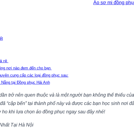
Áo sơ mi đồng ph
ết
iá rẻ
hông nơi nào đem đến cho bạn
huyên cung cấp các loại đồng phục sau:
 Nẵng tại Đồng phục Hải Anh
n trở nên quen thuộc và là một người bạn không thể thiếu của 
đã “cập bến” tại thành phố này và được các bạn học sinh nơi đ
 ho khi lựa chọn áo đồng phục ngay sau đây nhé!
Nhất Tại Hà Nội