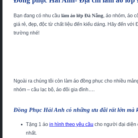
Đồng phục Hải Anh- Địa chỉ làm áo lớp
Bạn đang có nhu cầu
làm áo lớp Đà Nẵng
, áo nhóm, áo c
giá rẻ, đẹp, độc từ chất liệu đến kiểu dáng. Hãy đến với
trường nhé!
Ngoài ra chúng tôi còn làm áo đồng phục cho nhiều mả
nhóm – câu lạc bộ, áo đôi gia đình….
Đồng Phục Hải Anh có những ưu đãi rất lớn mà 
Tặng 1 áo
in hình theo yêu cầu
cho người đại diện 
nhất.