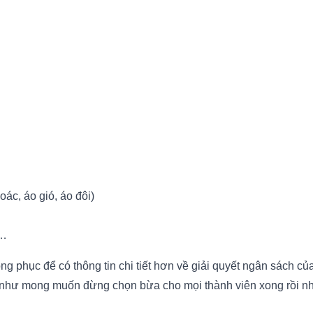
ác, áo gió, áo đôi)
c…
ồng phục
để có thông tin chi tiết hơn về giải quyết ngân sách c
như mong muốn đừng chọn bừa cho mọi thành viên xong rồi nhậ