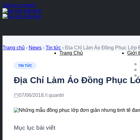
Skip to content
Trang chủ
›
News
›
Tin tức
›
Địa Chỉ Làm Áo Đồng Phục Lớp 
Trang Chủ
Giới 
TIN TỨC
Địa Chỉ Làm Áo Đồng Phục L
07/06/2018
quantri
Mục lục bài viết