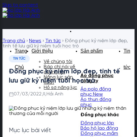
Skip to content
×
Trang chủ
›
News
›
Tin tức
›
Đồng phục kỷ niệm lớp đẹp,
tinh tế lưu giữ kỷ niệm tuổi học trò
Trang
Giới thiệu
Sản phẩm
Tin
TIN TỨC
Về chúng tôi
Báo chí nói về
Chủ
tức
Đồng phục kỷ niệm lớp đẹp, tinh tế
chúng tôi
Áo đồng phục
Năng lực sản
lưu giữ kỷ niệm tuổi học trò
công ty
xuất
Hồ sơ năng lực
Áo polo đồng
07/03/2022
Hải Anh
phục
Áo thun đồng
phục
Đồng phục khác
Đồng phục lớp
Bảo hộ lao động
Mục lục bài viết
Đồng phục mầm