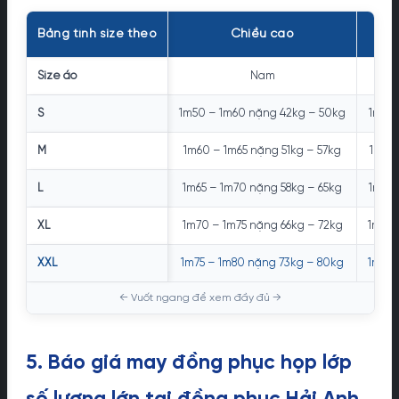
Bảng tính size theo
Chiều cao
Size áo
Nam
S
1m50 – 1m60 nặng 42kg – 50kg
1m48 
M
1m60 – 1m65 nặng 51kg – 57kg
1m53 
L
1m65 – 1m70 nặng 58kg – 65kg
1m58 
XL
1m70 – 1m75 nặng 66kg – 72kg
1m63 
XXL
1m75 – 1m80 nặng 73kg – 80kg
1m69 
5. Báo giá may đồng phục họp lớp