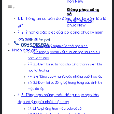
non
Đồng phục công
sở
1. Thông tin cơ bản áo đồng phục kỷ niệm lớp là
Áo sơ mi đồng
phục
gì?
2. Ý nghĩa đặc biệt của áo đồng phục kỷ niệm
lớp đem lại
Tư vấn miễn phí
📞
0965.013.894
2.1 Lưu giữ kỷ niệm của thời học sinh
Nhận báo giá
2.2 Tăng sự đoàn kết của lớp học sau nhiều
năm ra trường
2.3 Đem lại sự tự hào cho từng thành viên khi
học tại trường
2.4 Nâng cao ý nghĩa của những buổi họp lớp
2.5 Đem lại sự đồng bộ trong từng bức ảnh khi
mặc áo lớp
3. Tổng hợp những mẫu đồng phục họp lớp
đẹp và ý nghĩa nhất hiện nay
3.1 Áo phông trơn màu polo có cổ