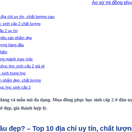
Áo sơ mi đồng ph
ịa chỉ uy tín, chất lượng cao
c sinh cấp 2 chất lượng
p 2 uy tín
nhiều sản phẩm đẹp
lượng hàng đầu
phẩm
trong ngành may mặc
hục học sinh cấp 2 giá rẻ
 sinh trung học
ản phẩm đẹp, chất lượng
hục học sinh cấp 2
 dáng và mẫu mã đa dạng. Mua đồng phục học sinh cấp 2 ở đâu uy 
ở đẹp, giá thành hợp lý.
u đẹp? – Top 10 địa chỉ uy tín, chất lượ