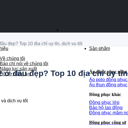
u đẹp? Top 10 địa chỉ uy tín, dịch vụ tốt
thiệu
Sản phẩm
Về chúng tôi
Báo chí nói về chúng tôi
Năng lực sản xuất
ở đâu đẹp? Top 10 địa chỉ uy tín,
Áo đồng phục công 
Hồ sơ năng lực
Áo polo đồng phụ
Áo thun đồng phục
Đồng phục khác
Đồng phục lớp
Bảo hộ lao động
Đồng phục mầm n
Đồng phục công sở