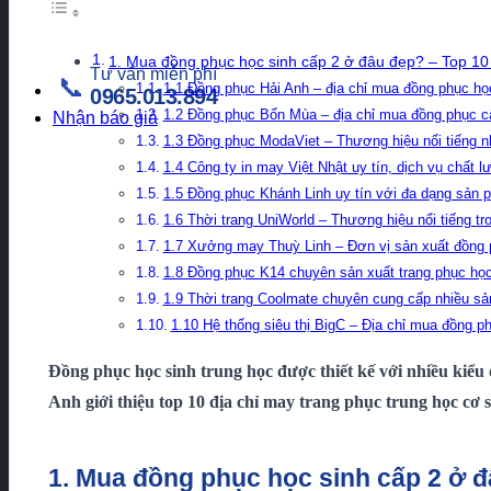
1. Mua đồng phục học sinh cấp 2 ở đâu đẹp? – Top 10 đ
Tư vấn miễn phí
📞
1.1 Đồng phục Hải Anh – địa chỉ mua đồng phục họ
0965.013.894
1.2 Đồng phục Bốn Mùa – địa chỉ mua đồng phục cấ
Nhận báo giá
1.3 Đồng phục ModaViet – Thương hiệu nổi tiếng 
1.4 Công ty in may Việt Nhật uy tín, dịch vụ chất 
1.5 Đồng phục Khánh Linh uy tín với đa dạng sản 
1.6 Thời trang UniWorld – Thương hiệu nổi tiếng 
1.7 Xưởng may Thuỳ Linh – Đơn vị sản xuất đồng p
1.8 Đồng phục K14 chuyên sản xuất trang phục học
1.9 Thời trang Coolmate chuyên cung cấp nhiều s
1.10 Hệ thống siêu thị BigC – Địa chỉ mua đồng p
Đồng phục học sinh trung học được thiết kế với nhiều kiểu
Anh giới thiệu top 10 địa chỉ may trang phục trung học cơ s
1. Mua đồng phục học sinh cấp 2 ở đâ