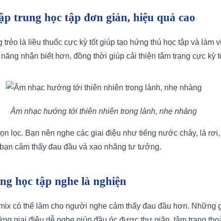
tập trung học tập đơn giản, hiệu quả cao
g trẻo là liều thuốc cực kỳ tốt giúp tạo hứng thú học tập và làm
năng nhận biết hơn, đồng thời giúp cải thiện tâm trạng cực kỳ tố
Âm nhạc hướng tới thiên nhiên trong lành, nhẹ nhàng
ọn lọc. Bạn nên nghe các giai điệu như tiếng nước chảy, lá rơi
 bạn cảm thấy đau đầu và xao nhãng tư tưởng.
ung học tập nghe là nghiện
emix có thể làm cho người nghe cảm thấy đau đầu hơn. Những g
ng giai điệu dễ nghe giúp đầu óc được thư giãn, tâm trạng thoả