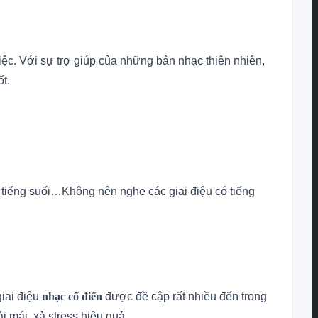
 việc. Với sự trợ giúp của những bản nhạc thiên nhiên,
t.
, tiếng suối…Không nên nghe các giai điệu có tiếng
iai điệu
nhạc cổ điển
được đề cập rất nhiều đến trong
i mái, xả stress hiệu quả