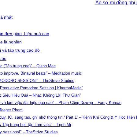
Áo sơ mi đồng ph
uả nhất
tập đơn giản, hiệu quả cao
e là nghiện
 và tập trung cao độ
tube
ọc (Tập trung cao)” – Quinn Mee
to improve, Binaural beats” – Meditation music
MODORO SESSION!” – TheStrive Studies
 Productive Pomodoro Session | KharmaMedic”
p Siêu Hiệu Quả – Nhạc Không Lời Thư Giãn”
tập và làm việc đạt hiệu quả cao” – Phạm Công Dương – Famy Korean
– Teeger Pham
duy, IQ, sáng tạo, ghi nhớ thông tin / Part 1” – Kênh Khí Công & Y Học Hiện 
 Tập trung học tập Làm việc” – Trịnh Mr
 sessions!” – TheStrive Studies