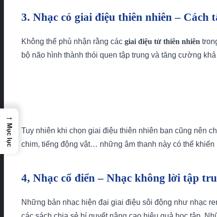
3. Nhạc có giai điệu thiên nhiên – Cách 
Không thể phủ nhận rằng các
giai điệu từ thiên nhiên
tron
bộ não hình thành thói quen tập trung và tăng cường khả 
→
Mục lục
Tuy nhiên khi chọn giai điệu thiên nhiên bạn cũng nên ch
chim, tiếng động vật… những âm thanh này có thể khiến
4, Nhạc cổ điển – Nhạc không lời tập tr
Những bản nhạc hiện đại giai điệu sôi động như nhạc r
các sách chia sẻ bí quyết nâng cao hiệu quả học tập. Nhữ