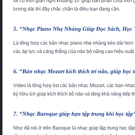
sẽ có thời gian nghỉ khoảng 10’ giúp bạn phân chia thời 
lượng dài thì đây chắc chắn là điều bạn đang cần.
5. “Nhạc Piano Nhẹ Nhàng Giúp Đọc Sách, Học 
Là tổng hợp các bản nhạc piano nhẹ nhàng kéo dài hơn 1
các áp lực và căng thẳng của não bộ nâng cao hiệu suất h
6. “Bản nhạc Mozart kích thích trí não, giúp họ
Video là tổng hợp list các bản nhạc Mozart, các bạn nhạc
kỳ hữu ích giúp kích thích bộ não và tăng khả năng tiếp 
7. “Nhạc Baroque giúp bạn tập trung khi học tập
Như đã nói ở trên Baroque là nhạc giúp tập trung học tập