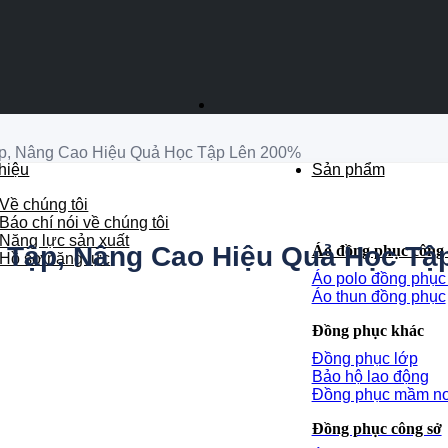
ập, Nâng Cao Hiệu Quả Học Tập Lên 200%
thiệu
Sản phẩm
Về chúng tôi
Báo chí nói về chúng tôi
Năng lực sản xuất
c Tập, Nâng Cao Hiệu Quả Học Tậ
Áo đồng phục công 
Hồ sơ năng lực
Áo polo đồng phụ
Áo thun đồng phục
Đồng phục khác
Đồng phục lớp
Bảo hộ lao động
Đồng phục mầm n
Đồng phục công sở