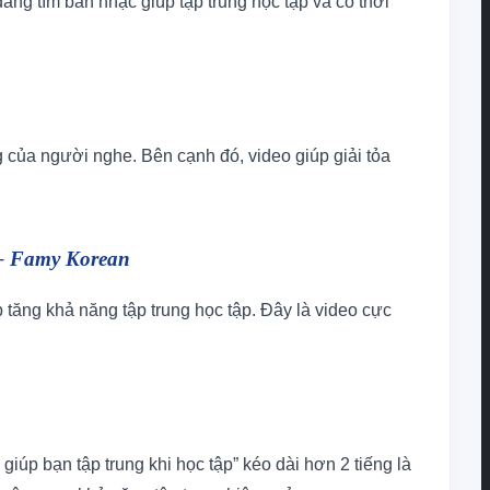
đang tìm bản nhạc giúp tập trung học tập và có thời
 của người nghe. Bên cạnh đó, video giúp giải tỏa
 – Famy Korean
p tăng khả năng tập trung học tập. Đây là video cực
iúp bạn tập trung khi học tập” kéo dài hơn 2 tiếng là