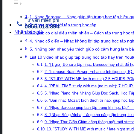
1. Nhạc Baroque – Nhạc giúp tập trung học tập hiệu q
Tư vấn miễn phí
📞
2. Nhạc không lời tập trung học tập
0965.013.894
Nhận báo giá
3. Nhạc có giai điệu thiên nhiên – Cách tập trung học 
4, Nhạc cổ điển – Nhạc không lời tập trung học tập ngh
5. Những bản nhạc yêu thích giúp có cảm hứng làm bài
List 10 video nhạc giúp tập trung học tập hay trên You
1. “[1 giờ] Bộ sưu tập nhạc Baroque hay nhất để h
2. “Increase Brain Power, Enhance Intelligence, IQ 
3. “STUDY WITH ME (with music) 2.5 HOURS PO
4. “REAL TIME study with me (no music): 7 HOUR
5. “Nhạc Piano Nhẹ Nhàng Giúp Đọc Sách, Học Tậ
6. “Bản nhạc Mozart kích thích trí não, giúp học 
7. “Nhạc Baroque giúp bạn tập trung khi học tập” 
8. “[Nhạc Sóng Alpha] Tăng khả năng tập trung, tư 
9. “Nhạc Thư Giãn Giảm căng thẳng mệt mỏi stress
10. “STUDY WITH ME with music / late night study