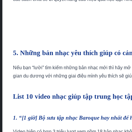
5. Những bản nhạc yêu thích giúp có cả
Nếu bạn “lười” tìm kiếm những bản nhạc mới thì hãy mở
gian du dương với những giai điệu mình yêu thích sẽ giúp
List 10 video nhạc giúp tập trung học t
1. “[1 giờ] Bộ sưu tập nhạc Baroque hay nhất để
Video hiện có hơn 3 triệu lượt xem gồm 18 bản nhạc khôn