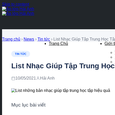
Skip to content
Trang chủ
›
News
›
Tin tức
›
List Nhạc Giúp Tập Trung Học T
Trang Chủ
Giới 
TIN TỨC
List Nhạc Giúp Tập Trung Họ
10/05/2021
Hải Anh
Mục lục bài viết