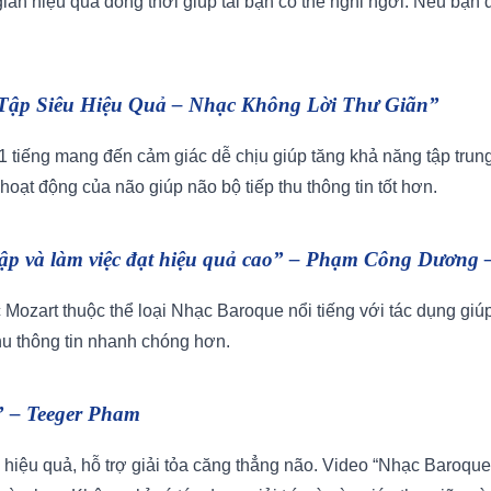
gian hiệu quả đồng thời giúp tai bạn có thể nghỉ ngơi. Nếu bạn 
Tập Siêu Hiệu Quả – Nhạc Không Lời Thư Giãn”
 tiếng mang đến cảm giác dễ chịu giúp tăng khả năng tập trung
oạt động của não giúp não bộ tiếp thu thông tin tốt hơn.
c tập và làm việc đạt hiệu quả cao” – Phạm Công Dương
 Mozart thuộc thể loại Nhạc Baroque nổi tiếng với tác dụng giú
thu thông tin nhanh chóng hơn.
” – Teeger Pham
 hiệu quả, hỗ trợ giải tỏa căng thẳng não. Video “Nhạc Baroque g