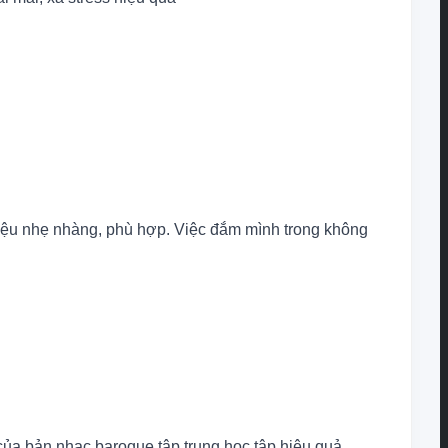
điệu nhẹ nhàng, phù hợp. Việc đắm mình trong không
của bản nhạc baroque tập trung học tập hiệu quả.