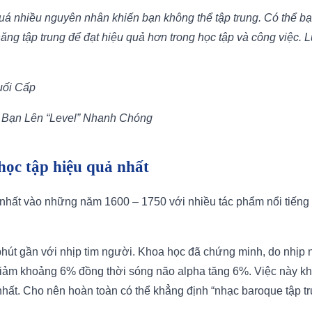
quá nhiều nguyên nhân khiến bạn không thể tập trung. Có thể b
 năng tập trung để đạt hiệu quả hơn trong học tập và công việc. 
uối Cấp
 Bạn Lên “Level” Nhanh Chóng
học tập hiệu quả nhất
nhất vào những năm 1600 – 1750 với nhiều tác phẩm nổi tiếng
ịp/phút gần với nhịp tim người. Khoa học đã chứng minh, do nhị
a giảm khoảng 6% đồng thời sóng não alpha tăng 6%. Việc này 
hất. Cho nên hoàn toàn có thể khẳng định “nhạc baroque tập tru