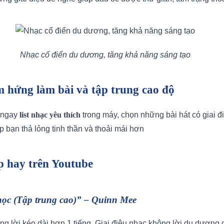
Nhạc cổ điển du dương, tăng khả năng sáng tạo
m hứng làm bài và tập trung cao độ
 ngay
list nhạc yêu thích
trong máy, chọn những bài hát có giai 
 bạn thả lỏng tinh thần và thoải mái hơn
ập hay trên Youtube
 học (Tập trung cao)” – Quinn Mee
g lời kéo dài hơn 1 tiếng. Giai điệu nhạc không lời du dương 