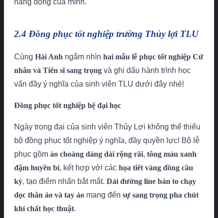
năng động của mình.
2.4 Đồng phục tốt nghiệp trường Thủy lợi TLU
Cùng
Hải Anh
ngắm nhìn
hai mẫu lễ phục tốt nghiệp Cử
nhân và Tiến sĩ sang trọng
và ghi dấu hành trình học
vấn đầy ý nghĩa của sinh viên TLU dưới đây nhé!
Đồng phục tốt nghiệp hệ đại học
Ngày trọng đại của sinh viên Thủy Lợi không thể thiếu
bộ đồng phục tốt nghiệp ý nghĩa, đầy quyền lực! Bộ lễ
phục gồm
áo choàng dáng dài rộng rãi
,
tông màu xanh
đậm huyền bí
, kết hợp với các
họa tiết vàng đồng cầu
kỳ
, tạo điểm nhấn bắt mắt.
Dải đường line bản to chạy
dọc thân áo và tay áo
mang đến
sự sang trọng pha chút
khí chất học thuật
.