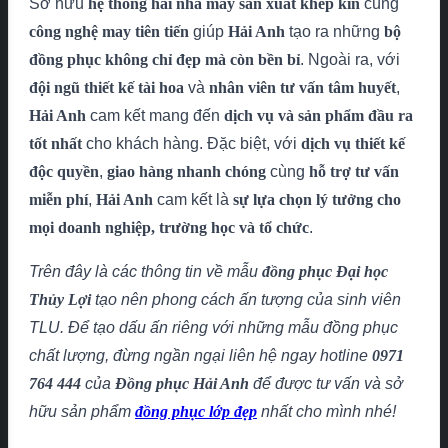
Sở hữu
hệ thống hai nhà máy sản xuất khép kín
cùng
công nghệ may tiên tiến
giúp
Hải Anh
tạo ra những
bộ
đồng phục không chỉ đẹp mà còn bền bỉ
. Ngoài ra, với
đội ngũ thiết kế tài hoa
và
nhân viên tư vấn tâm huyết
,
Hải Anh
cam kết mang đến
dịch vụ và sản phẩm đầu ra
tốt nhất
cho khách hàng. Đặc biệt, với
dịch vụ thiết kế
độc quyền
,
giao hàng nhanh chóng
cùng
hỗ trợ
tư vấn
miễn phí
,
Hải Anh
cam kết là
sự lựa chọn lý tưởng cho
mọi doanh nghiệp, trường học và tổ chức
.
Trên đây là các thông tin về mẫu
đồng phục Đại học
Thủy Lợi
tạo nên phong cách ấn tượng của sinh viên
TLU. Để tạo dấu ấn riêng với những mẫu đồng phục
chất lượng, đừng ngần ngại liên hệ ngay hotline
0971
764 444
của
Đồng phục
Hải Anh
để được tư vấn và sở
hữu sản phẩm
đồng phục lớp đẹp
nhất cho mình nhé!