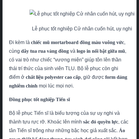
Lễ phục tốt nghiệp Cử nhân cuốn hút, uy nghi
Đi kèm là
chiếc mũ mortarboard đồng màu vuông vức
,
cùng
dây tua rua vàng đồng
và
logo in nổi bật giữa mũ
,
có vai trò như chiếc “vương miện” giúp tôn lên thần
thái trí thức của sinh viên TLU. Bộ lễ phục còn ghi
điểm ở
chất liệu polyester cao cấp
, giữ được
form dáng
nghiêm chỉnh
mọi lúc mọi nơi.
Đồng phục tốt nghiệp Tiến sĩ
Bộ lễ phục Tiến sĩ là biểu tượng của sự uy nghi và
thành tựu rực rỡ. Khoác lên mình
sắc đỏ quyền lực
, các
tân Tiến sĩ trông như những bậc học giả xuất sắc.
Áo