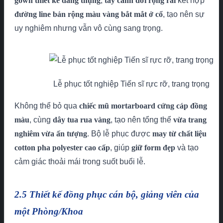
gown thiết kế dáng thụng
,
tay cánh dơi rộng rãi
kết hợp
đường line bản rộng màu vàng bắt mắt ở cổ
, tạo nên sự
uy nghiêm nhưng vẫn vô cùng sang trọng.
Lễ phục tốt nghiệp Tiến sĩ rực rỡ, trang trọng
Không thể bỏ qua
chiếc mũ mortarboard cứng cáp đồng
màu
, cùng
dây tua rua vàng
, tạo nên tổng thể
vừa trang
nghiêm vừa ấn tượng
. Bộ lễ phục được
may từ chất liệu
cotton pha polyester cao cấp
, giúp
giữ form đẹp
và tạo
cảm giác thoải mái trong suốt buổi lễ.
2.5 Thiết kế đồng phục cán bộ, giảng viên của
một Phòng/Khoa