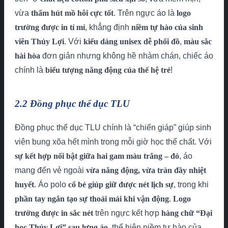
vừa
thấm hút mồ hôi cực tốt
. Trên ngực áo là
logo
trường được in tỉ mỉ
, khẳng định
niềm tự hào của sinh
viên Thủy Lợi
. Với
kiểu dáng unisex dễ phối đồ
,
màu sắc
hài hòa
đơn giản nhưng không hề nhàm chán, chiếc áo
chính là
biểu tượng năng động của thế hệ trẻ
!
2.2 Đồng phục thể dục TLU
Đồng phục thể dục TLU chính là “chiến giáp” giúp sinh
viên bung xõa hết mình trong mỗi giờ học thể chất. Với
sự kết hợp nổi bật giữa hai gam màu trắng – đỏ
, áo
mang đến vẻ ngoài
vừa năng động, vừa tràn đầy nhiệt
huyết
. Áo polo
cổ bẻ giúp giữ được nét lịch sự
, trong khi
phần tay ngắn tạo sự thoải mái khi vận động
.
Logo
trường được in sắc nét
trên ngực kết hợp
hàng chữ “Đại
học Thủy Lợi” sau lưng áo
, thể hiện niềm tự hào của