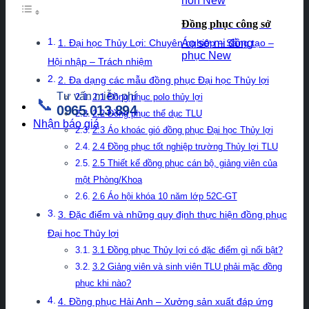
non
Đồng phục công sở
Áo sơ mi đồng
1. Đại học Thủy Lợi: Chuyên nghiệp – Sáng tạo –
phục
Hội nhập – Trách nhiệm
2. Đa dạng các mẫu đồng phục Đại học Thủy lợi
Tư vấn miễn phí
2.1 Đồng phục polo thủy lợi
📞
0965.013.894
2.2 Đồng phục thể dục TLU
Nhận báo giá
2.3 Áo khoác gió đồng phục Đại học Thủy lợi
2.4 Đồng phục tốt nghiệp trường Thủy lợi TLU
2.5 Thiết kế đồng phục cán bộ, giảng viên của
một Phòng/Khoa
2.6 Áo hội khóa 10 năm lớp 52C-GT
3. Đặc điểm và những quy định thực hiện đồng phục
Đại học Thủy lợi
3.1 Đồng phục Thủy lợi có đặc điểm gì nổi bật?
3.2 Giảng viên và sinh viên TLU phải mặc đồng
phục khi nào?
4. Đồng phục Hải Anh – Xưởng sản xuất đáp ứng