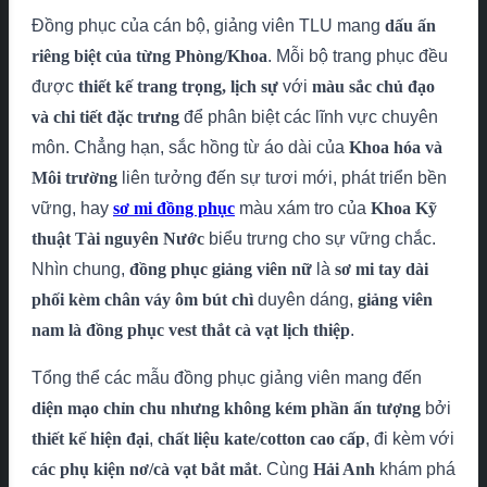
Đồng phục của cán bộ, giảng viên TLU mang
dấu ấn
riêng biệt của từng Phòng/Khoa
. Mỗi bộ trang phục đều
được
thiết kế trang trọng, lịch sự
với
màu sắc chủ đạo
và chi tiết đặc trưng
để phân biệt các lĩnh vực chuyên
môn. Chẳng hạn, sắc hồng từ áo dài của
Khoa hóa và
Môi trường
liên tưởng đến sự tươi mới, phát triển bền
vững, hay
sơ mi đồng phục
màu xám tro của
Khoa Kỹ
thuật Tài nguyên Nước
biểu trưng cho sự vững chắc.
Nhìn chung,
đồng phục giảng viên nữ
là
sơ mi tay dài
phối kèm chân váy ôm bút chì
duyên dáng,
giảng viên
nam là đồng phục vest thắt cà vạt lịch thiệp
.
Tổng thể các mẫu đồng phục giảng viên mang đến
diện mạo chỉn chu nhưng không kém phần ấn tượng
bởi
thiết kế hiện đại
,
chất liệu kate/cotton cao cấp
, đi kèm với
các phụ kiện nơ/cà vạt bắt mắt
. Cùng
Hải Anh
khám phá