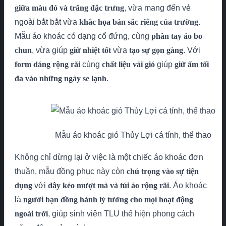
giữa màu đỏ và trắng đặc trưng
, vừa mang đến vẻ
ngoài bắt bắt vừa
khắc họa bản sắc riêng của trường
.
Mẫu áo khoác có dạng cổ đứng, cùng
phần tay áo bo
chun
, vừa
giúp
giữ nhiệt tốt
vừa
tạo sự gọn gàng
. Với
form dáng rộng rãi
cùng
chất liệu vải gió
giúp
giữ ấm tối
đa vào những ngày se lạnh
.
Mẫu áo khoác gió Thủy Lợi cá tính, thể thao
Không chỉ dừng lại ở việc là một chiếc áo khoác đơn
thuần, mẫu đồng phục này còn
chú trọng vào sự tiện
dụng
với
dây kéo mượt mà và túi áo rộng rãi
. Áo khoác
là
người bạn đồng hành lý tưởng cho mọi hoạt động
ngoài trời
, giúp sinh viên TLU thể hiện phong cách