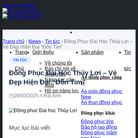
Skip to content
×
Trang chủ
›
News
›
Tin tức
›
Đồng Phục Đại Học Thủy Lợi –
Vẻ Đẹp Hiện Đại “Đốn Tim”
Trang
Giới thiệu
Sản phẩm
Tin
TIN TỨC
Về chúng tôi
Chủ
Báo chí nói về
tức
Đồng Phục Đại Học Thủy Lợi – Vẻ
chúng tôi
Áo đồng phục công
Năng lực sản
Đẹp Hiện Đại “Đốn Tim”
ty
xuất
Hồ sơ năng lực
Áo polo đồng phục
26/03/2025
Hải Anh
Áo thun đồng phục
Đồng phục khác
Đồng phục lớp
Mục lục bài viết
Bảo hộ lao động
Đồng phục mầm