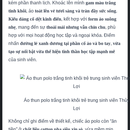
kém phần thanh lịch. Khoác lên mình
gam màu trắng
tinh khôi
, áo
toát lên vẻ tươi sáng và tràn đầy sức sống
.
Kiểu dáng cổ dệt kinh điển
, kết hợp với
form áo suông
nhẹ
, mang đến sự
thoải mái nhưng vẫn chỉn chu
, phù
hợp với mọi hoạt động học tập và ngoại khóa. Điểm
nhấn
đường lé xanh dương tại phần cổ áo và bo tay
,
vừa
tạo sự nổi bật vừa thể hiện tinh thần học tập mạnh mẽ
của sinh viên.
Áo thun polo trắng tinh khôi trẻ trung sinh viên Thủy
Lợi
Không chỉ ghi điểm về thiết kế, chiếc áo polo còn “ăn
tiền” ở
chất liệu cotton pha siêu xịn sò
, vừa mềm mịn,