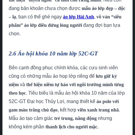
đang băn khoăn chưa chọn được
mẫu áo lớp đẹp – độc
– lạ
, bạn có thể ghé ngay
áo lớp Hải Anh
,
vô vàn “siêu
phẩm”
áo lớp
điêu đứng lòng người
đang đợi bạn lựa
chọn.
2.6 Áo hội khóa 10 năm lớp 52C-GT
Bên cạnh đồng phục chính khóa, các cựu sinh viên
cũng có những mẫu áo họp lớp riêng để
lưu giữ kỷ
niệm
và
thể hiện niềm tự hào với ngôi trường mình từng
theo học
. Tiêu biểu là mẫu áo hội khóa 10 năm của lớp
52C-GT Đại học Thủy Lợi, mang thiết kế
áo polo với
gam màu trắng chủ đạo
, kết hợp
viền xanh trang nhã
.
Mẫu áo tạo cảm giác
trẻ trung, năng động
nhưng
không kém phần
thanh lịch cho người mặc
.