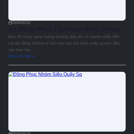
06/06/2018
Áo Đồng Phục Tập Đoàn Bhip Global
Bạn đã từng nghe loáng thoáng đâu đó có người nhắc đến
cái tên Bhip Global vì thế một câu hỏi luôn xoáy quanh đầu
các bạn tìm...
Xem chi tiết
06/06/2018