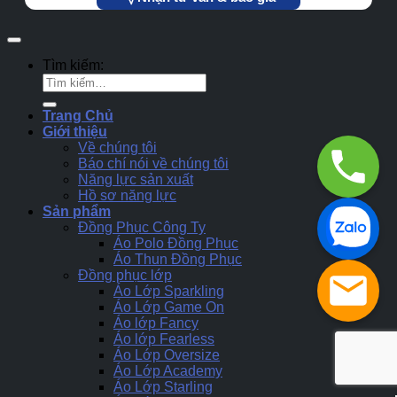
Tìm kiếm:
Trang Chủ
Giới thiệu
Về chúng tôi
Báo chí nói về chúng tôi
Năng lực sản xuất
Hồ sơ năng lực
Sản phẩm
Đồng Phục Công Ty
Áo Polo Đồng Phục
Áo Thun Đồng Phục
Đồng phục lớp
Áo Lớp Sparkling
Áo Lớp Game On
Áo lớp Fancy
Áo lớp Fearless
Áo Lớp Oversize
Áo Lớp Academy
Áo Lớp Starling