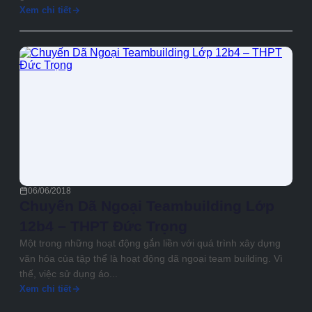
Xem chi tiết
06/06/2018
Chuyến Dã Ngoại Teambuilding Lớp
12b4 – THPT Đức Trọng
Một trong những hoạt động gắn liền với quá trình xây dựng
văn hóa của tập thể là hoạt động dã ngoại team building. Vì
thế, việc sử dụng áo...
Xem chi tiết