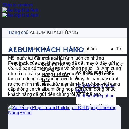
Skip to content
Trang chủ
ALBUM KHÁCH HÀNG
›
ALBUM KHÁCH HÀNG
Trang
Giới thiệu
Sản phẩm
Tin
Mỗi ngày tại đồng phục Hải Anh luôn có những
Về chúng tôi
Feedback của các khách hàng đã đặt may ở đây gửi
Chủ
Báo chí nói về
tức
về. Để bạn có thể hiểu hơn về đồng phục Hải Anh cũng
chúng tôi
Áo đồng phục công
như lí do mà nơi đây lại nhận được nhiều lượt quan
Năng lực sản
ty
tâm của đông đảo mọi người đến vậy thì bạn hãy dành
xuất
ra cho mình một chút thời gian tìm hiểu về bài viết cung
Hồ sơ năng lực
Áo polo đồng phục
cấp thông tin về album tổng hợp hình ảnh đồng phục
khách hàng đã gửi đến chúng tôi như thế nào.
Áo thun đồng phục
Đồng phục khác
Đồng phục lớp
Bảo hộ lao động
Đồng phục mầm