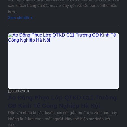
các khách hàng đã đặt may ở đây gửi về. Để bạn có thể hiểu
hơn...
Xem chi tiết
06/06/2018
Áo Đồng Phục Lớp QTKD C11 Trường
CĐ Kinh Tế Công Nghiệp Hà Nội
Đến với nhau là cái duyên, cái số, gắn bó được với nhau hay
không là ở lựa chọn mỗi người. Hãy thể hiện sự đoàn kết
gắn...