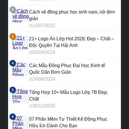
2
Cách vẽ đồng phục học sinh nam, nữ đơn
giản
12/07/2022
3
21+ Logo Áo Lớp Hot 2026: Đẹp – Chất –
Độc Quyền Tại Hải Anh
03/09/2024
4
Các Mẫu Đồng Phục Đại Học Kinh tế
Quốc Dân Đơn Giản
24/06/2024
5
Tổng Hợp 10+ Mẫu Logo Lớp 7B Đẹp,
Chất
30/12/2025
6
07 Phần Mềm Tự Thiết Kế Đồng Phục
Hữu Ích Dành Cho Bạn