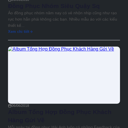
Đồng Phục Nhóm Siêu Quậy Sq
Áo đồng phục nhóm năm nay có vẻ nhộn nhịp cũng như rạo
rực hơn hẳn phải không các bạn. Nhiều mẫu áo với các kiểu
thiết kế...
Xem chi tiết
06/06/2018
Album Tổng Hợp Đồng Phục Khách
Hàng Gửi Về
Mỗi ngày tại đồng phục Hải Anh luôn có những Feedback của