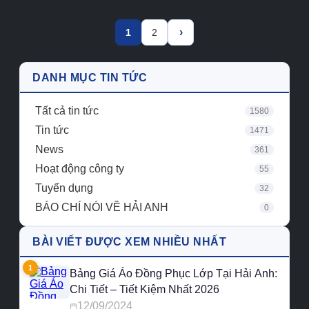
›
1
2
DANH MỤC TIN TỨC
Tất cả tin tức
1580
Tin tức
1471
News
361
Hoạt động công ty
55
Tuyển dụng
32
BÁO CHÍ NÓI VỀ HẢI ANH
0
BÀI VIẾT ĐƯỢC XEM NHIỀU NHẤT
1
Bảng Giá Áo Đồng Phục Lớp Tại Hải Anh:
Chi Tiết – Tiết Kiệm Nhất 2026
12/09/2024