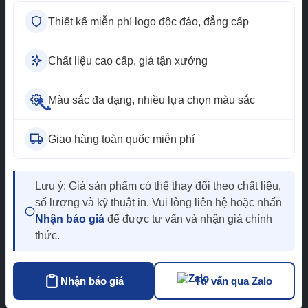
non
Thiết kế miễn phí logo độc đáo, đẳng cấp
Đồng phục công sở
Áo sơ mi đồng
phục
Chất liệu cao cấp, giá tận xưởng
Tư vấn miễn phí
Màu sắc đa dạng, nhiều lựa chọn màu sắc
📞
0965.013.894
Nhận báo giá
Giao hàng toàn quốc miễn phí
Lưu ý: Giá sản phẩm có thể thay đổi theo chất liệu,
số lượng và kỹ thuật in. Vui lòng liên hệ hoặc nhấn
Nhận báo giá
để được tư vấn và nhận giá chính
thức.
Nhận báo giá
Tư vấn qua Zalo