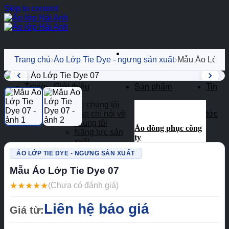
Skip to content
›
›
Trang chủ
Áo Lớp Tie Dye - ngưng sản xuất
Mẫu Áo Lớp T
Trang
Giới thiệu
Sản phẩm
Tin
Về chúng tôi
Chủ
Báo chí nói về
tức
chúng tôi
Áo đồng phục công
Năng lực sản
ty
xuất
Hồ sơ năng lực
Áo polo đồng phục
ÁO LỚP TIE DYE - NGƯNG SẢN XUẤT
Mẫu Áo Lớp Tie Dye 07
Áo thun đồng phục
★
★
★
★
★
(Chưa có đánh giá)
Đồng phục khác
Đồng phục lớp
Liên hệ báo giá
Giá từ:
Bảo hộ lao động
Đồng phục mầm